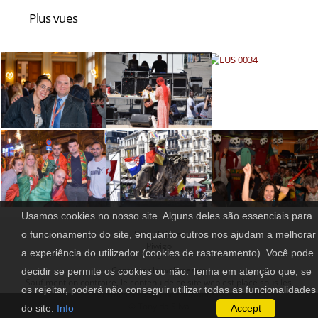
Plus vues
Usamos cookies no nosso site. Alguns deles são essenciais para
Propulsé par
o funcionamento do site, enquanto outros nos ajudam a melhorar
Piwigo
a experiência do utilizador (cookies de rastreamento). Você pode
-
Contacter le webmestre
decidir se permite os cookies ou não. Tenha em atenção que, se
Sauf mention contraire, le contenu de ce site web est placé sous les
os rejeitar, poderá não conseguir utilizar todas as funcionalidades
termes de la licence suivante :
© Tony da Silva
do site.
Info
Accept